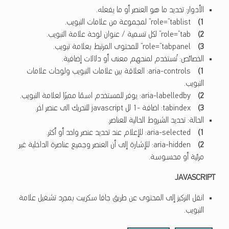
الأدوار: تحديد ما هو العنصر أو ما يفعله.
role=”tablist” لمجموعة من علامات التبويب.
role=”tab” لكل تسمية / عنوان لوحة علامة التبويب.
role=”tabpanel” للمحتوى المرتبط بعلامة تبويب.
الخصائص: تُستخدم لمنحهم معنى أو دلالات إضافية.
aria-controls: العلاقة بين علامات التبويب ولوحات علامات
التبويب.
aria-labelledby: يوفر للمستخدم اسمًا مميزًا لعلامة التبويب.
tabindex: اضافة -1 لل javascript للتحريك الى عنصر اخر.
الحالة: تحديد الشروط الحالية للعناصر.
aria-selected: للإعلام عند تحديد عنصر واحد أو أكثر.
aria-hidden: للإشارة إلى أن العنصر وجميع عناصرة الداخلية غير
مرئية أو محسوسة.
JAVASCRIPT
انقل التركيز إلى المحتوى عن طريق جافا سكريبت بمجرد تشغيل علامة
التبويب.