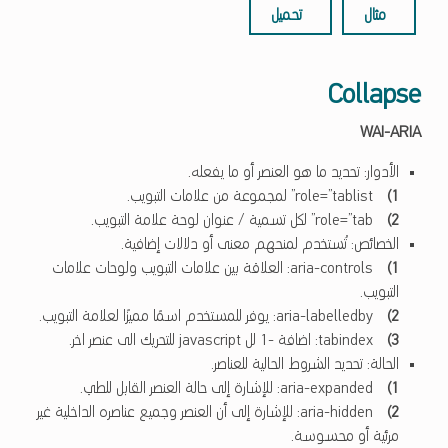
مثال
تحميل
Collapse
WAI-ARIA
الأدوار: تحديد ما هو العنصر أو ما يفعله.
role=”tablist” لمجموعة من علامات التبويب.
role=”tab” لكل تسمية / عنوان لوحة علامة التبويب.
الخصائص: تُستخدم لمنحهم معنى أو دلالات إضافية.
aria-controls: العلاقة بين علامات التبويب ولوحات علامات
التبويب.
aria-labelledby: يوفر للمستخدم اسمًا مميزًا لعلامة التبويب.
tabindex: اضافة -1 لل javascript للتحريك الى عنصر اخر.
الحالة: تحديد الشروط الحالية للعناصر.
aria-expanded: للإشارة إلى حالة العنصر القابل للطي.
aria-hidden: للإشارة إلى أن العنصر وجميع عناصره الداخلية غير
مرئية أو محسوسة.